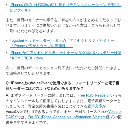
iPhoneの読み上げ言語の切り替え（デモンストレーションで使用し
たファイル）
また、当日のセミナーの様子を、有志の方々がまとめてくださってお
ります。セミナーにご参加いただけなかった方は、こちらも合わせて
ご覧いただければと思います。
Togetter(トゥギャッター) - まとめ「アクセシビリティセミナー
『iPhoneで広がるウェブの可能性』」
iPhone からアクセシビリティセミナーをダダ漏れ&バッテリー検証
/ KOMOREBI || blog
次に、当日のディスカッション終了後にいただいたご質問につきまし
て回答させていただきます。
Q: iPhone上のVoiceOverで使用できる、フィードリーダーと電子書
籍リーダーにはどのようなものがありますか？
A: まずフィードリーダーに関しましては、
Free RSS Reader
というも
のをインストールして使用しております。また、電子書籍リーダーと
しましては、青空文庫の書籍を読むことができる
豊平文庫
が
VoiceOverで利用できるようです。また、先日リリースされた
Voice of
DAISY
では、
DAISY (Digital Accessible Information SYstem)
形式の図
書を再生できるようです。