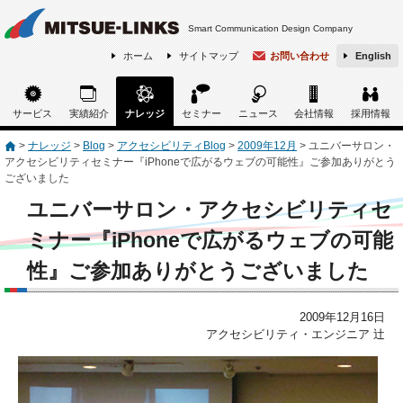
Smart Communication Design Company
ホーム
サイトマップ
お問い合わせ
English
サービス
実績紹介
ナレッジ
セミナー
ニュース
会社情報
採用情報
>
ナレッジ
>
Blog
>
アクセシビリティBlog
>
2009年12月
>
ユニバーサロン・
アクセシビリティセミナー『iPhoneで広がるウェブの可能性』ご参加ありがとう
ございました
ユニバーサロン・アクセシビリティセ
ミナー『iPhoneで広がるウェブの可能
性』ご参加ありがとうございました
2009年12月16日
アクセシビリティ・エンジニア 辻