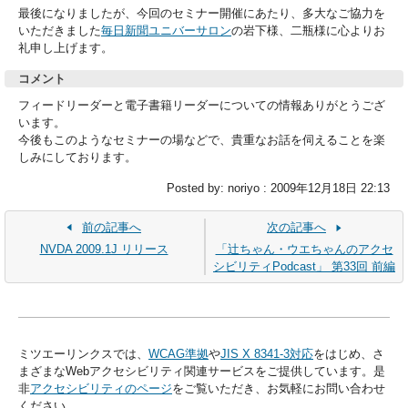
最後になりましたが、今回のセミナー開催にあたり、多大なご協力を
いただきました
毎日新聞ユニバーサロン
の岩下様、二瓶様に心よりお
礼申し上げます。
コメント
フィードリーダーと電子書籍リーダーについての情報ありがとうござ
います。
今後もこのようなセミナーの場などで、貴重なお話を伺えることを楽
しみにしております。
Posted by: noriyo : 2009年12月18日 22:13
前の記事へ
次の記事へ
NVDA 2009.1J リリース
「辻ちゃん・ウエちゃんのアクセ
シビリティPodcast」 第33回 前編
ミツエーリンクスでは、
WCAG準拠
や
JIS X 8341-3対応
をはじめ、さ
まざまなWebアクセシビリティ関連サービスをご提供しています。是
非
アクセシビリティのページ
をご覧いただき、お気軽にお問い合わせ
ください。