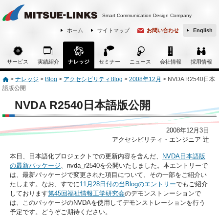
Smart Communication Design Company
ホーム
サイトマップ
お問い合わせ
English
サービス
実績紹介
ナレッジ
セミナー
ニュース
会社情報
採用情報
>
ナレッジ
>
Blog
>
アクセシビリティBlog
>
2008年12月
>
NVDA R2540日本
語版公開
NVDA R2540日本語版公開
2008年12月3日
アクセシビリティ・エンジニア 辻
本日、日本語化プロジェクトでの更新内容を含んだ、
NVDA日本語版
の最新パッケージ
、nvda_r2540を公開いたしました。本エントリーで
は、最新パッケージで変更された項目について、その一部をご紹介い
たします。なお、すでに
11月28日付の当Blogのエントリー
でもご紹介
しております
第45回福祉情報工学研究会
のデモンストレーションで
は、このパッケージのNVDAを使用してデモンストレーションを行う
予定です。どうぞご期待ください。