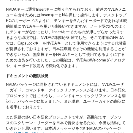
NVDAキーは通常Insertキーに割り当てられており、前述のNVDAメニ
ューを出すためにはInsertキーとNを押して操作します。デスクトップ
PCのキーボードのように、テンキーを含んだキーボードであれば比較
的簡単にNVDAキーを用いた制御ができますが、ノート型のPCのよう
にテンキーがなかったり、Insertキーそのものが押しづらかったりす
るような環境では、NVDAの制御が困難でした。そこで本家のNVDA
では、CapsLockキーをNVDAキーとして使用できるようにする代替案
が提供されておりますが、日本語環境ではその機能を利用することが
できないため、無変換キーをNVDAキーとして使用できるようにする
ための改良を行いました。この機能は、NVDAのWelcomeダイアログ
や、キーボード設定内で有効化できます。
ドキュメントの翻訳状況
NVDAパッケージに同梱されているドキュメントには、NVDAユーザ
ーガイド、コマンドキークイックリファレンスがあります。日本語化
プロジェクトではこのうち、コマンドキークイックリファレンスを翻
訳し、パッケージに加えました。また現在、ユーザーガイドの翻訳に
も着手しております。
まだ課題の多い日本語化プロジェクトですが、高機能でオープンソー
スのスクリーン・リーダーを日本で普及させるため、今後も活動して
いきたいと思います。日本語メッセージを含むNVDAのパッケージ