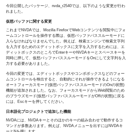
今回公開したパッケージ、nvda_r2540では、以下のような変更が行わ
れました。
仮想バッファに関する変更
これまでNVDAでは、Mozilla FirefoxでWebコンテンツを閲覧中にフォ
ームコントロールを操作する際は、仮想バッファパススルーモードに
入らなければなりませんでした。例えば、検索エンジンで検索文字列
を入力するためのエディットボックスに文字を入力するためには、エ
ディットボックスのところでEnterキーやNVDAキーとスペースキーを
同時に押して、仮想バッファパススルーモードをOnにして文字列を入
力する必要がありました。
今回の変更では、エディットボックスやコンボボックスなどのフォー
ムコントロールを検出すると、自動的にそれが操作できるようになる
オートフォーカスモード(仮想バッファパススルーモードのOnの状態)
機能が追加されました。なお、フォーカスモードからWeb閲覧のため
のブラウズモード(仮想バッファパススルーモードがOffの状態)に戻る
には、Escキーを押してください。
日本語化プロジェクトで追加した機能
NVDAには、NVDAキーとそのほかのキーの組み合わせで動作するコ
マンドが多数あります。例えば、NVDAメニューを出すにはNVDAキ
ーとNを押します。