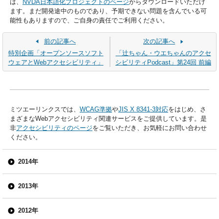
は、
NVDA日本語化プロジェクトのページ
からダウンロードいただけ
ます。まだ開発途中のものであり、予期できない問題を含んでいる可
能性もありますので、ご自身の責任でご利用ください。
前の記事へ
次の記事へ
特別企画「オープンソースソフト
「辻ちゃん・ウエちゃんのアクセ
ウェアとWebアクセシビリティ」
シビリティPodcast」第24回 前編
ミツエーリンクスでは、
WCAG準拠
や
JIS X 8341-3対応
をはじめ、さ
まざまなWebアクセシビリティ関連サービスをご提供しています。是
非
アクセシビリティのページ
をご覧いただき、お気軽にお問い合わせ
ください。
2014年
2013年
2012年