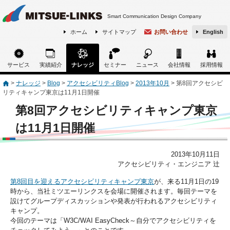
Smart Communication Design Company
ホーム
サイトマップ
お問い合わせ
English
サービス
実績紹介
ナレッジ
セミナー
ニュース
会社情報
採用情報
>
ナレッジ
>
Blog
>
アクセシビリティBlog
>
2013年10月
>
第8回アクセシビ
リティキャンプ東京は11月1日開催
第8回アクセシビリティキャンプ東京
は11月1日開催
2013年10月11日
アクセシビリティ・エンジニア 辻
第8回目を迎えるアクセシビリティキャンプ東京
が、来る11月1日の19
時から、当社ミツエーリンクスを会場に開催されます。毎回テーマを
設けてグループディスカッションや発表が行われるアクセシビリティ
キャンプ。
今回のテーマは「W3C/WAI EasyCheck～自分でアクセシビリティを