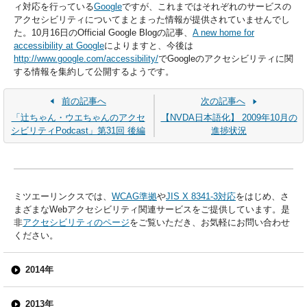
ィ対応を行っている
Google
ですが、これまではそれぞれのサービスの
アクセシビリティについてまとまった情報が提供されていませんでし
た。10月16日のOfficial Google Blogの記事、
A new home for
accessibility at Google
によりますと、今後は
http://www.google.com/accessibility/
でGoogleのアクセシビリティに関
する情報を集約して公開するようです。
前の記事へ
次の記事へ
「辻ちゃん・ウエちゃんのアクセ
【NVDA日本語化】 2009年10月の
シビリティPodcast」第31回 後編
進捗状況
ミツエーリンクスでは、
WCAG準拠
や
JIS X 8341-3対応
をはじめ、さ
まざまなWebアクセシビリティ関連サービスをご提供しています。是
非
アクセシビリティのページ
をご覧いただき、お気軽にお問い合わせ
ください。
2014年
2013年