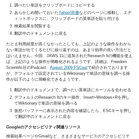
調べたい単語をクリップボードにコピーする
あらかじめ開いておいた
Yahoo!辞書
などのページに移動し、エデ
ィットボックスに、クリップボードの英単語を貼り付ける
検索結果を閲覧する
翻訳中のドキュメントに戻る
たとえ利用頻度が高くなかったとしても、上記のような操作をわから
ない単語が出てくるたびに繰り返すのは、あまり効率の良い方法だと
はいえません。今回、JAWS 11に追加されたResearch Itの機能を使え
ば、上記のような操作が簡略化されるようです。詳細は、Freedom
Scientific社のPodcast、
August 2009 FSCast
で紹介されております
が、デフォルトで設定されているWiktionaryで単語の意味を調べる操
作が以下のように簡略化できるようです。
翻訳中のドキュメントで、調べたい英単語にカーソルを合わせる
デフォルトのResearch Itのキー操作、Insert+Windows+Rを押し
てWiktionaryで単語の意味を調べる
仮想バッファーに表示された内容を確認したら、ESCキーを押し
て翻訳中のドキュメントに戻る
Googleのアクセシビリティ関連リソース
検索結果ページやGmailなど、さまざまなサービスのアクセシビリテ