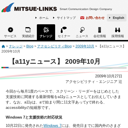
Smart Communication Design Company
ホーム
サイトマップ
お問い合わせ
English
サービス
実績紹介
ナレッジ
セミナー
ニュース
会社情報
採用情報
>
ナレッジ
>
Blog
>
アクセシビリティBlog
>
2009年10月
>
【a11yニュース】
2009年10月
【a11yニュース】 2009年10月
2009年10月27日
アクセシビリティ・エンジニア 辻
今回から毎月1度のペースで、スクリーン・リーダーをはじめとした
支援技術に関連する最新情報をa11yニュースとしてお伝えしていきま
す。なお、a11yは、aで始まり間に11文字あってyで終わる、
accessibilityの短縮形です。
Windows 7と支援技術の対応状況
10月22日に発売された
Windows 7
には、発売日までに国内外のさまざ