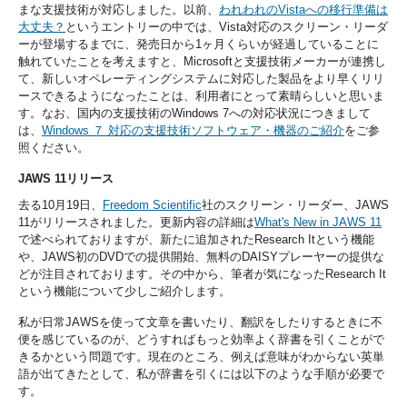
まな支援技術が対応しました。以前、
われわれのVistaへの移行準備は
大丈夫？
というエントリーの中では、Vista対応のスクリーン・リーダ
ーが登場するまでに、発売日から1ヶ月くらいが経過していることに
触れていたことを考えますと、Microsoftと支援技術メーカーが連携し
て、新しいオペレーティングシステムに対応した製品をより早くリリ
ースできるようになったことは、利用者にとって素晴らしいと思いま
す。なお、国内の支援技術のWindows 7への対応状況につきまして
は、
Windows ７ 対応の支援技術ソフトウェア・機器のご紹介
をご参
照ください。
JAWS 11リリース
去る10月19日、
Freedom Scientific
社のスクリーン・リーダー、JAWS
11がリリースされました。更新内容の詳細は
What's New in JAWS 11
で述べられておりますが、新たに追加されたResearch Itという機能
や、JAWS初のDVDでの提供開始、無料のDAISYプレーヤーの提供な
どが注目されております。その中から、筆者が気になったResearch It
という機能について少しご紹介します。
私が日常JAWSを使って文章を書いたり、翻訳をしたりするときに不
便を感じているのが、どうすればもっと効率よく辞書を引くことがで
きるかという問題です。現在のところ、例えば意味がわからない英単
語が出てきたとして、私が辞書を引くには以下のような手順が必要で
す。