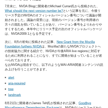
7月末に、NVDA Blogに開発者のMichael Curran氏から投稿された、
What should the next version number be?
という記事を元に、今後リ
リース予定のNVDAのオフィシャルバージョン番号について議論が開
始されました。議論の背景には、現状のバージョン番号が利用者の
方々の混乱を招いていることがあり、バージョン番号をよりわかりや
すくするため、本年中にリリース予定の次のオフィシャルパッケージ
は、NVDA2009.1となる予定です。
次に、8月の初旬に投稿された記事、
New Grant from the Mozilla
Foundation furthers NVDA
は、Mozillaの新たなNVDAプロジェクトへ
の技術協力に関する紹介で、NVDAが今後ARIA live regionsに対応す
るために利用されることになり、すでに開発が始まっていることが述
べられております。
なおNVDAは現在すでに、以下のようなWAI-ARIA関連コンテンツの読
み上げを行うことができます。
alert
aria-required
tree
landmark
8月21日に開発者のJames Teh氏が投稿された記事、
Goodbye
Miscellaneous Dependencies Package
は、NVDAのソースコードから