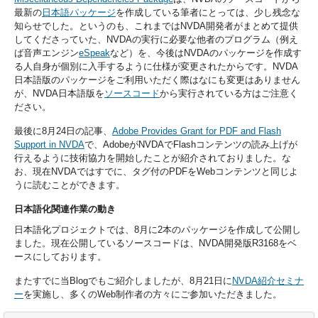
最新の
日本語パッケージ
を作成している筆者にとっては、少し残念な
知らせでした。というのも、これまではNVDA開発者がまとめて提供
してくださっていた、NVDAの実行に必要な他者のプログラム（例え
ば音声エンジン
eSpeak
など）を、今後はNVDAのパッケージを作成す
る人自身が個別に入手するように仕様が変更されたからです。NVDA
日本語版のパッケージをご利用いただく際はなにも変更はありません
が、NVDA日本語版を
ソースコード
から実行されている方はご注意く
ださい。
最後に8月24日の記事、
Adobe Provides Grant for PDF and Flash
Support in NVDA
で、AdobeがNVDAでFlashコンテンツの読み上げが
行えるように技術協力を開始したことが紹介されておりました。な
お、現在NVDAではすでに、タグ付のPDFをWebコンテンツと同じよ
うに読むことができます。
日本語化関連作業の動き
日本語化プロジェクトでは、8月に2本のパッケージを作成して公開し
ました。現在公開しているソースコードは、NVDA開発版R3168をベ
ースにしております。
またすでに当Blogでもご紹介しましたが、8月21日に
NVDA紹介セミナ
ー
を実施し、多くのWeb制作者の方々にご参加いただきました。