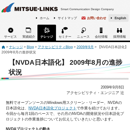
Smart Communication Design Company
ホーム
サイトマップ
お問い合わせ
English
サービス
実績紹介
ナレッジ
セミナー
ニュース
会社情報
採用情報
>
ナレッジ
>
Blog
>
アクセシビリティBlog
>
2009年9月
>
【NVDA日本語化】
2009年8月の進捗状況
【NVDA日本語化】 2009年8月の進捗
状況
2009年9月8日
アクセシビリティ・エンジニア 辻
無料でオープンソースのWindows用スクリーン・リーダー、NVDAの
日本語化は、
NVDA日本語化プロジェクト
で作業を続けております。
今回から毎月1回のペースで、その月のNVDAの開発状況や日本語化プ
ロジェクトの作業進捗についてお伝えしていきたいと思います。
NVDAプロジェクトの動き