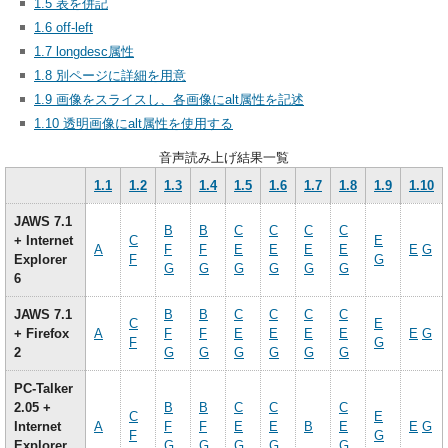
1.5 表を併記
1.6 off-left
1.7 longdesc属性
1.8 別ページに詳細を用意
1.9 画像をスライスし、各画像にalt属性を記述
1.10 透明画像にalt属性を使用する
音声読み上げ結果一覧
1.1
1.2
1.3
1.4
1.5
1.6
1.7
1.8
1.9
1.10
JAWS 7.1
B
B
C
C
C
C
+ Internet
C
E
A
F
F
E
E
E
E
E
G
Explorer
F
G
G
G
G
G
G
G
6
JAWS 7.1
B
B
C
C
C
C
C
E
+ Firefox
A
F
F
E
E
E
E
E
G
F
G
2
G
G
G
G
G
G
PC-Talker
2.05 +
B
B
C
C
C
C
E
Internet
A
F
F
E
E
B
E
E
G
F
G
Explorer
G
G
G
G
G