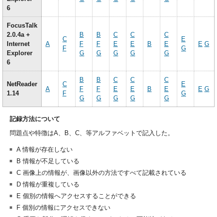
6
FocusTalk
2.0.4a +
B
B
C
C
C
C
E
Internet
A
F
F
E
E
B
E
E
G
F
G
Explorer
G
G
G
G
G
6
B
B
C
C
C
NetReader
C
E
A
F
F
E
E
B
E
E
G
1.14
F
G
G
G
G
G
G
記録方法について
問題点や特徴はA、B、C、等アルファベットで記入した。
A 情報が存在しない
B 情報が不足している
C 画像上の情報が、画像以外の方法ですべて記載されている
D 情報が重複している
E 個別の情報へアクセスすることができる
F 個別の情報にアクセスできない