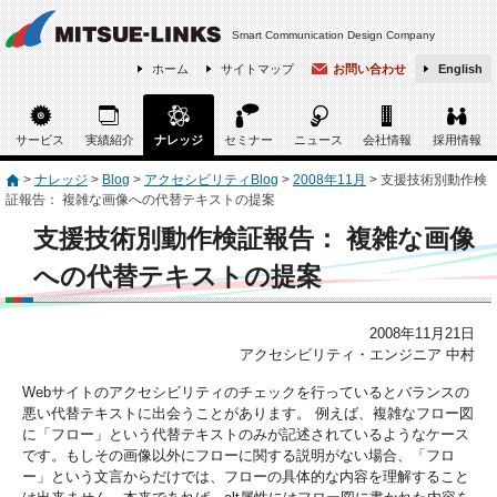
Smart Communication Design Company
ホーム
サイトマップ
お問い合わせ
English
サービス
実績紹介
ナレッジ
セミナー
ニュース
会社情報
採用情報
>
ナレッジ
>
Blog
>
アクセシビリティBlog
>
2008年11月
>
支援技術別動作検
証報告： 複雑な画像への代替テキストの提案
支援技術別動作検証報告： 複雑な画像
への代替テキストの提案
2008年11月21日
アクセシビリティ・エンジニア 中村
Webサイトのアクセシビリティのチェックを行っているとバランスの
悪い代替テキストに出会うことがあります。 例えば、複雑なフロー図
に「フロー」という代替テキストのみが記述されているようなケース
です。もしその画像以外にフローに関する説明がない場合、「フロ
ー」という文言からだけでは、フローの具体的な内容を理解すること