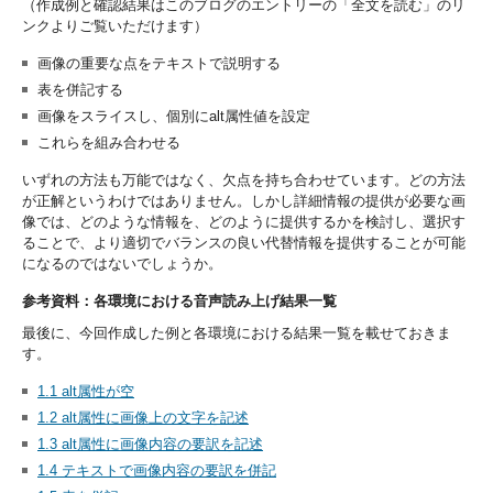
（作成例と確認結果はこのブログのエントリーの「全文を読む」のリ
ンクよりご覧いただけます）
画像の重要な点をテキストで説明する
表を併記する
画像をスライスし、個別にalt属性値を設定
これらを組み合わせる
いずれの方法も万能ではなく、欠点を持ち合わせています。どの方法
が正解というわけではありません。しかし詳細情報の提供が必要な画
像では、どのような情報を、どのように提供するかを検討し、選択す
ることで、より適切でバランスの良い代替情報を提供することが可能
になるのではないでしょうか。
参考資料：各環境における音声読み上げ結果一覧
最後に、今回作成した例と各環境における結果一覧を載せておきま
す。
1.1 alt属性が空
1.2 alt属性に画像上の文字を記述
1.3 alt属性に画像内容の要訳を記述
1.4 テキストで画像内容の要訳を併記