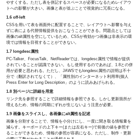
やすくする。ただし表を併記するスペースが必要になるためレイアウ
トへの影響が大きい。画像と表が並ぶことで視覚的に冗長になる。
1.6 off-left
CSSを用いて表を画面外に配置することで、レイアウトへ影響を与え
ずに表による代替情報提供をおこなうことができる。問題点としては
画像のalt属性を空にしているため、CSSが有効かつ画像は非表示の環
境では情報を目視することができない。
1.7 longdesc属性
PC-Talker、FocusTalk、NetReaderでは、longdesc属性で情報が提供
されていることが認識できない。もし使用するのであれば、1.8との併
用が必要と思われる。ただし、JAWSでもlongdesc属性の説明は不十
分で（翻訳されてなくて）、「属性別のインターネット利用率(個人
Press Enter for Long Description」のように読みあげられる。
1.8 別ページに詳細を用意
リンク先を参照することで詳細情報を参照できる。しかし更新箇所が
増えるため、情報の同期にずれが生じないよう注意が必要。
1.9 画像をスライスし、各画像にalt属性を記述
画像を分割することで、情報を小分けにし、一度に聞き取る情報量を
減らす。キーボードの上下キー(または左右キー)で前後の値を参照す
ることができるため、情報の参照が容易になる。ただし、制作・更新
の際に工数がかかることが予想される。