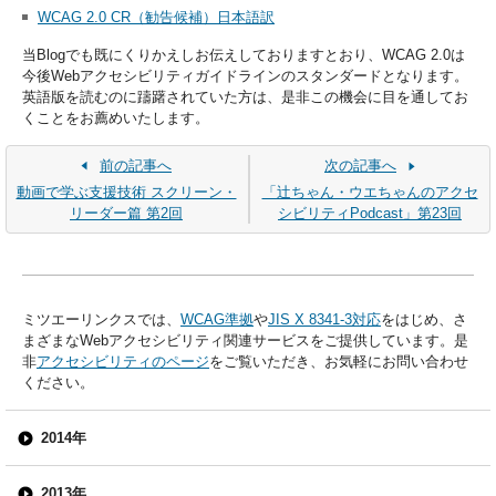
WCAG 2.0 CR（勧告候補）日本語訳
当Blogでも既にくりかえしお伝えしておりますとおり、WCAG 2.0は
今後Webアクセシビリティガイドラインのスタンダードとなります。
英語版を読むのに躊躇されていた方は、是非この機会に目を通してお
くことをお薦めいたします。
前の記事へ
次の記事へ
動画で学ぶ支援技術 スクリーン・
「辻ちゃん・ウエちゃんのアクセ
リーダー篇 第2回
シビリティPodcast」第23回
ミツエーリンクスでは、
WCAG準拠
や
JIS X 8341-3対応
をはじめ、さ
まざまなWebアクセシビリティ関連サービスをご提供しています。是
非
アクセシビリティのページ
をご覧いただき、お気軽にお問い合わせ
ください。
2014年
2013年