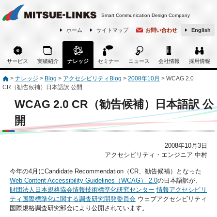
Smart Communication Design Company
ホーム
サイトマップ
お問い合わせ
English
サービス
実績紹介
ナレッジ
セミナー
ニュース
会社情報
採用情報
>
ナレッジ
>
Blog
>
アクセシビリティBlog
>
2008年10月
>
WCAG 2.0
CR（勧告候補）日本語訳 公開
WCAG 2.0 CR（勧告候補）日本語訳 公
開
2008年10月3日
アクセシビリティ・エンジニア 中村
今年の4月にCandidate Recommendation（CR、勧告候補）となった
Web Content Accessibility Guidelines（WCAG） 2.0
の日本語訳が、
財団法人日本規格協会情報技術標準化研究センター
情報アクセシビリ
ティ国際標準化に関する調査研究開発委員会
ウェブアクセシビリティ
国際規格調査研究部会により公開されています。