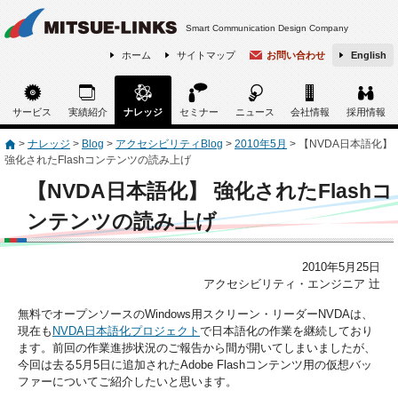
Smart Communication Design Company
ホーム
サイトマップ
お問い合わせ
English
サービス
実績紹介
ナレッジ
セミナー
ニュース
会社情報
採用情報
>
ナレッジ
>
Blog
>
アクセシビリティBlog
>
2010年5月
>
【NVDA日本語化】
強化されたFlashコンテンツの読み上げ
【NVDA日本語化】 強化されたFlashコ
ンテンツの読み上げ
2010年5月25日
アクセシビリティ・エンジニア 辻
無料でオープンソースのWindows用スクリーン・リーダーNVDAは、
現在も
NVDA日本語化プロジェクト
で日本語化の作業を継続しており
ます。前回の作業進捗状況のご報告から間が開いてしまいましたが、
今回は去る5月5日に追加されたAdobe Flashコンテンツ用の仮想バッ
ファーについてご紹介したいと思います。