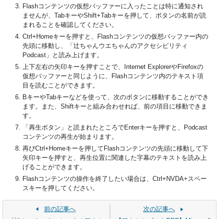
Flashコンテンツの仮想バッファーに入ったことは特に通知され
ませんが、TabキーやShift+Tabキーを押して、ボタンの名前が読
まれることを確認してください。
Ctrl+Homeキーを押すと、Flashコンテンツの仮想バッファー内の
先頭に移動し、「辻ちゃんウエちゃんのアクセシビリティ
Podcast」と読み上げます。
上下左右の矢印キーを押すことで、Internet ExplorerやFirefoxの
仮想バッファーと同じように、Flashコンテンツ内のテキスト項
目を読むことができます。
BキーやTabキーなどを使って、次のボタンに移動することができ
ます。また、Shiftキーと組み合わせれば、前の項目に移動できま
す。
「再生ボタン」と読まれたところでEnterキーを押すと、Podcast
コンテンツの再生が始まります。
再びCtrl+Homeキーを押してFlashコンテンツの先頭に移動して下
矢印キーを押すと、再生位置に関連した字幕のテキストを読み上
げることができます。
Flashコンテンツの操作を終了したい場合は、Ctrl+NVDA+スペー
スキーを押してください。
前の記事へ
次の記事へ