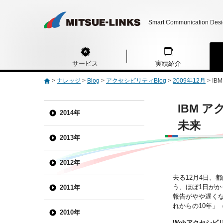
Smart Communication Des
サービス
実績紹介
>
ナレッジ
>
Blog
>
アクセシビリティBlog
>
2009年12月
>
IB
IBM 
2014年
未来
2013年
2012年
去る12月4日、
う、ほぼ1日が
2011年
報告がやや遅くな
れからの10年」
2010年
Webアクセシビ