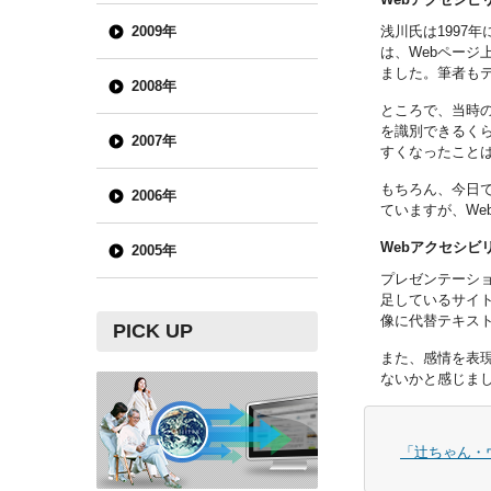
2009年
浅川氏は1997
は、Webペー
ました。筆者も
2008年
ところで、当時
を識別できるく
2007年
すくなったこと
もちろん、今日
2006年
ていますが、W
Webアクセシビ
2005年
プレゼンテーシ
足しているサイ
像に代替テキス
PICK UP
また、感情を表
ないかと感じま
「辻ちゃん・ウ