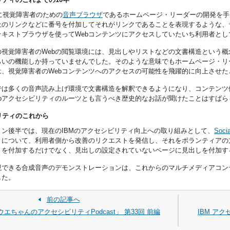
年に視覚障害者のための
音声ブラウザ
であるホームページ・リーダーの開発を手
ジ上のリンクなどに番号を付加してそれがリンクであることを表現するような
テキストブラウザを使ってWebコンテンツにアクセスしていたいち利用者と
の視覚障害者のWebの閲覧環境には、見出しやリストなどの文書構造という
らいの機能しか持っていませんでした。そのような意味でもホームページ・リ
は、視覚障害者のWebコンテンツへのアクセスの可能性を飛躍的に向上させた
では多くの音声読み上げ環境で文書構造を解釈できるようになり、コンテンツ
ebアクセシビリティのルーツとも言うべき歴史的なお話が聞けたことはすばら
リティのこれから
ョン後半では、現在のIBMのアクセシビリティ向上への取り組みとして、
Socia
トについて、利用者側から改善のリクエストを発信し、それをボランティアの
トを付加するだけでなく、見出しの設定されていないページに見出しを付加す
現できる合成音声のデモンストレーションは、これからのマルチメディアコン
した。
前の記事へ
エちゃんのアクセシビリティPodcast」 第33回 前編
IBM ア