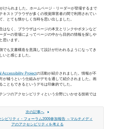
がけられました。ホームページ・リーダーが登場するまで
、テキストブラウザが多くの視覚障害者の間で利用されてい
して、とても懐かしく当時を思い出しました。
概念はなく、ブラウザはページの本文とリンクやボタンなど
ーダーの登場によってページの中から目的の情報を探しや
と思います。
側でも文書構造を意識して設計が行われるようになってき
しいと感じました。
l Accessibility Project
の活動が紹介されました。情報が不
方が補うという仕組みがデモを通して紹介されました。画
ることもできるというデモは印象的でした。
テンツのアクセシビリティという分野にいかせる技術では
次の記事へ
クセシビリティ・フォーラム2009参加報告 ～マルチメディ
アのアクセシビリティを考える